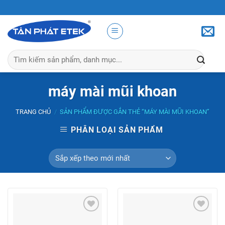
Skip
to
content
Tìm
kiếm:
máy mài mũi khoan
TRANG CHỦ
/
SẢN PHẨM ĐƯỢC GẮN THẺ “MÁY MÀI MŨI KHOAN”
PHÂN LOẠI SẢN PHẨM