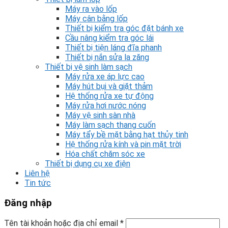
Máy ra vào lốp
Máy cân bằng lốp
Thiết bị kiểm tra góc đặt bánh xe
Cầu nâng kiểm tra góc lái
Thiết bị tiện láng đĩa phanh
Thiết bị nắn sửa la zăng
Thiết bị vệ sinh làm sạch
Máy rửa xe áp lực cao
Máy hút bụi và giặt thảm
Hệ thống rửa xe tự động
Máy rửa hơi nước nóng
Máy vệ sinh sàn nhà
Máy làm sạch thang cuốn
Máy tẩy bề mặt bằng hạt thủy tinh
Hệ thống rửa kính và pin mặt trời
Hóa chất chăm sóc xe
Thiết bị dụng cụ xe điện
Liên hệ
Tin tức
Đăng nhập
Tên tài khoản hoặc địa chỉ email
*