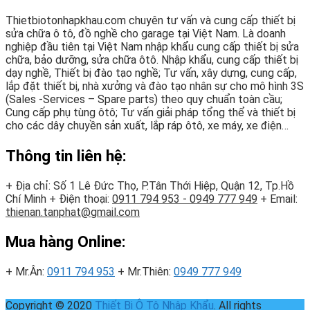
Thietbiotonhapkhau.com chuyên tư vấn và cung cấp thiết bị
sửa chữa ô tô, đồ nghề cho garage tại Việt Nam. Là doanh
nghiệp đầu tiên tại Việt Nam nhập khẩu cung cấp thiết bị sửa
chữa, bảo dưỡng, sửa chữa ôtô. Nhập khẩu, cung cấp thiết bị
dạy nghề, Thiết bị đào tạo nghề; Tư vấn, xây dựng, cung cấp,
lắp đặt thiết bị, nhà xưởng và đào tạo nhân sự cho mô hình 3S
(Sales -Services – Spare parts) theo quy chuẩn toàn cầu;
Cung cấp phụ tùng ôtô; Tư vấn giải pháp tổng thể và thiết bị
cho các dây chuyền sản xuất, lắp ráp ôtô, xe máy, xe điện…
Thông tin liên hệ:
+ Địa chỉ: Số 1 Lê Đức Thọ, P.Tân Thới Hiệp, Quận 12, Tp.Hồ
Chí Minh
+ Điện thoại:
0911 794 953 - 0949 777 949
+ Email:
thienan.tanphat@gmail.com
Mua hàng Online:
+ Mr.Ân:
0911 794 953
+ Mr.Thiên:
0949 777 949
Copyright © 2020
Thiết Bị Ô Tô Nhập Khẩu
. All rights