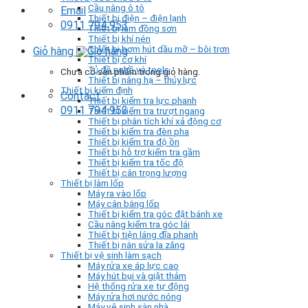
Cầu nâng ô tô
Email
Thiết bị điện – điện lạnh
0911 794 953
Thiết bị làm đồng sơn
Thiết bị khí nén
Thiết bị bơm hút dầu mỡ – bôi trơn
Giỏ hàng
Thiết bị cơ khí
Tủ đồ nghề và tools
Chưa có sản phẩm trong giỏ hàng.
Thiết bị nâng hạ – thủy lực
Thiết bị kiểm định
Contact
Thiết bị kiểm tra lực phanh
0911 794 953
Thiết bị kiểm tra trượt ngang
Thiết bị phân tích khí xả động cơ
Thiết bị kiểm tra đèn pha
Thiết bị kiểm tra độ ồn
Thiết bị hỗ trợ kiểm tra gầm
Thiết bị kiểm tra tốc độ
Thiết bị cân trọng lượng
Thiết bị làm lốp
Máy ra vào lốp
Máy cân bằng lốp
Thiết bị kiểm tra góc đặt bánh xe
Cầu nâng kiểm tra góc lái
Thiết bị tiện láng đĩa phanh
Thiết bị nắn sửa la zăng
Thiết bị vệ sinh làm sạch
Máy rửa xe áp lực cao
Máy hút bụi và giặt thảm
Hệ thống rửa xe tự động
Máy rửa hơi nước nóng
Máy vệ sinh sàn nhà