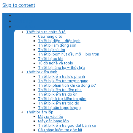
Skip to content
Trang chủ
Giới thiệu
Sản phẩm
Thiết bị sửa chữa ô tô
Cầu nâng ô tô
Thiết bị điện – điện lạnh
Thiết bị làm đồng sơn
Thiết bị khí nén
Thiết bị bơm hút dầu mỡ – bôi trơn
Thiết bị cơ khí
Tủ đồ nghề và tools
Thiết bị nâng hạ – thủy lực
Thiết bị kiểm định
Thiết bị kiểm tra lực phanh
Thiết bị kiểm tra trượt ngang
Thiết bị phân tích khí xả động cơ
Thiết bị kiểm tra đèn pha
Thiết bị kiểm tra độ ồn
Thiết bị hỗ trợ kiểm tra gầm
Thiết bị kiểm tra tốc độ
Thiết bị cân trọng lượng
Thiết bị làm lốp
Máy ra vào lốp
Máy cân bằng lốp
Thiết bị kiểm tra góc đặt bánh xe
Cầu nâng kiểm tra góc lái