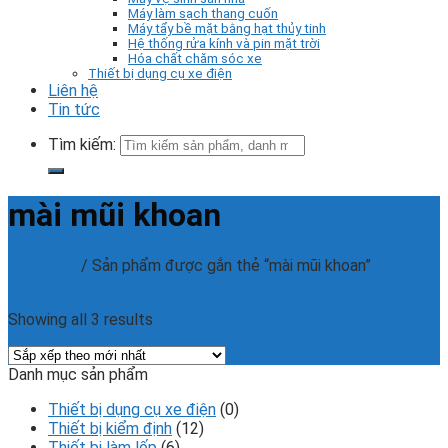
Máy làm sạch thang cuốn
Máy tẩy bề mặt bằng hạt thủy tinh
Hệ thống rửa kính và pin mặt trời
Hóa chất chăm sóc xe
Thiết bị dụng cụ xe điện
Liên hệ
Tin tức
Tìm kiếm:
mài mũi khoan
Trang chủ
/
Sản phẩm được gắn thẻ “mài mũi khoan”
Phân loại sản phẩm
Showing all 3 results
Danh mục sản phẩm
Thiết bị dụng cụ xe điện
(0)
Thiết bị kiểm định
(12)
Thiết bị làm lốp
(6)