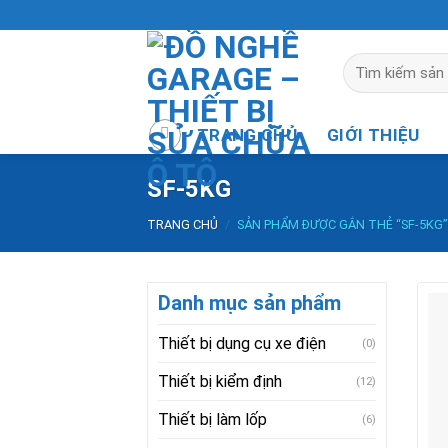
Skip
to
content
Tìm
kiếm:
TRANG CHỦ
GIỚI THIỆU
SF-5KG
TRANG CHỦ
/
SẢN PHẨM ĐƯỢC GẮN THẺ “SF-5KG”
Danh mục sản phẩm
Thiết bị dụng cụ xe điện
(0)
Thiết bị kiểm định
(12)
Thiết bị làm lốp
(6)