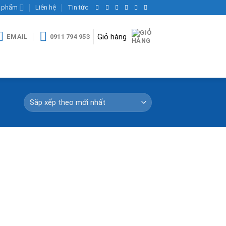
 phẩm
Liên hệ
Tin tức
Giỏ hàng
EMAIL
0911 794 953