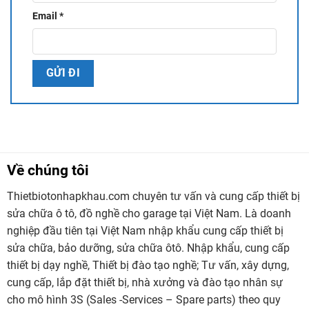
Email
*
Xem thêm các sản phẩm vệ sinh làm sạch
tại đây
Xem thêm máy xử lý rác thải hữu cơ cho gia đình
tại đây
:
Liên hệ tư vấn và mua hàng
CÔNG TY TNHH THIẾT BỊ TÂN PHÁT SÀI GÒN
Địa chỉ: Số 1 Lê Đức Thọ, P.Tân Thới Hiệp, Quận 12,
Tp.HCM
Về chúng tôi
Hotline: 0911 794 953
Thietbiotonhapkhau.com chuyên tư vấn và cung cấp thiết bị
sửa chữa ô tô, đồ nghề cho garage tại Việt Nam. Là doanh
Youtube:
Đồ Nghề Garage
nghiệp đầu tiên tại Việt Nam nhập khẩu cung cấp thiết bị
sửa chữa, bảo dưỡng, sửa chữa ôtô. Nhập khẩu, cung cấp
thiết bị dạy nghề, Thiết bị đào tạo nghề; Tư vấn, xây dựng,
cung cấp, lắp đặt thiết bị, nhà xưởng và đào tạo nhân sự
cho mô hình 3S (Sales -Services – Spare parts) theo quy