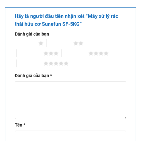
bằng cách phân huỷ chính nó
– Thiết kế sang trọng, màu sắc hiện đại, phù hợp với mọi
Hãy là người đầu tiên nhận xét “Máy xử lý rác
gian bếp, ban công trong nhà bạn
thải hữu cơ Sunefun SF-5KG”
– Cần bổ sung Enzym sau mỗi 6-12 tháng để máy đạt hiệu
suất cao nhất
Đánh giá của bạn
1 trên 5 sao
2 trên 5 sao
3 trên 5 sao
4 trên 5 sao
5 trên 5 sao
Đánh giá của bạn
*
Tên
*