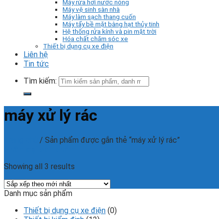
Máy rửa hơi nước nóng
Máy vệ sinh sàn nhà
Máy làm sạch thang cuốn
Máy tẩy bề mặt bằng hạt thủy tinh
Hệ thống rửa kính và pin mặt trời
Hóa chất chăm sóc xe
Thiết bị dụng cụ xe điện
Liên hệ
Tin tức
Tìm kiếm:
máy xử lý rác
Trang chủ
/
Sản phẩm được gắn thẻ “máy xử lý rác”
Phân loại sản phẩm
Showing all 3 results
Danh mục sản phẩm
Thiết bị dụng cụ xe điện
(0)