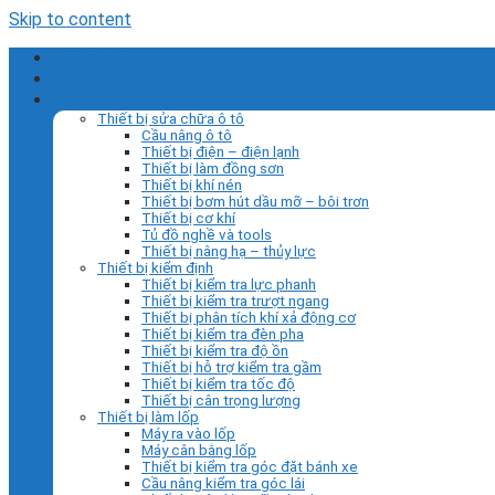
Skip to content
Trang chủ
Giới thiệu
Sản phẩm
Thiết bị sửa chữa ô tô
Cầu nâng ô tô
Thiết bị điện – điện lạnh
Thiết bị làm đồng sơn
Thiết bị khí nén
Thiết bị bơm hút dầu mỡ – bôi trơn
Thiết bị cơ khí
Tủ đồ nghề và tools
Thiết bị nâng hạ – thủy lực
Thiết bị kiểm định
Thiết bị kiểm tra lực phanh
Thiết bị kiểm tra trượt ngang
Thiết bị phân tích khí xả động cơ
Thiết bị kiểm tra đèn pha
Thiết bị kiểm tra độ ồn
Thiết bị hỗ trợ kiểm tra gầm
Thiết bị kiểm tra tốc độ
Thiết bị cân trọng lượng
Thiết bị làm lốp
Máy ra vào lốp
Máy cân bằng lốp
Thiết bị kiểm tra góc đặt bánh xe
Cầu nâng kiểm tra góc lái