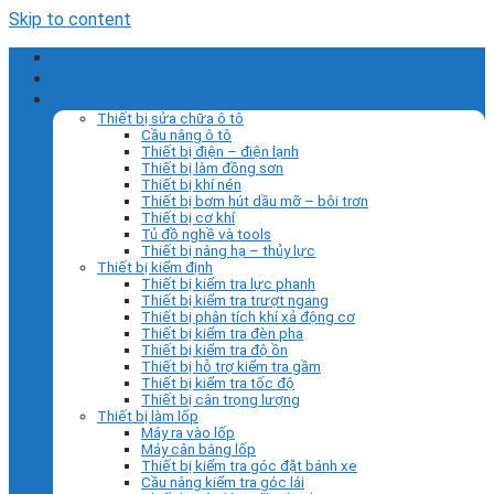
Skip to content
Trang chủ
Giới thiệu
Sản phẩm
Thiết bị sửa chữa ô tô
Cầu nâng ô tô
Thiết bị điện – điện lạnh
Thiết bị làm đồng sơn
Thiết bị khí nén
Thiết bị bơm hút dầu mỡ – bôi trơn
Thiết bị cơ khí
Tủ đồ nghề và tools
Thiết bị nâng hạ – thủy lực
Thiết bị kiểm định
Thiết bị kiểm tra lực phanh
Thiết bị kiểm tra trượt ngang
Thiết bị phân tích khí xả động cơ
Thiết bị kiểm tra đèn pha
Thiết bị kiểm tra độ ồn
Thiết bị hỗ trợ kiểm tra gầm
Thiết bị kiểm tra tốc độ
Thiết bị cân trọng lượng
Thiết bị làm lốp
Máy ra vào lốp
Máy cân bằng lốp
Thiết bị kiểm tra góc đặt bánh xe
Cầu nâng kiểm tra góc lái