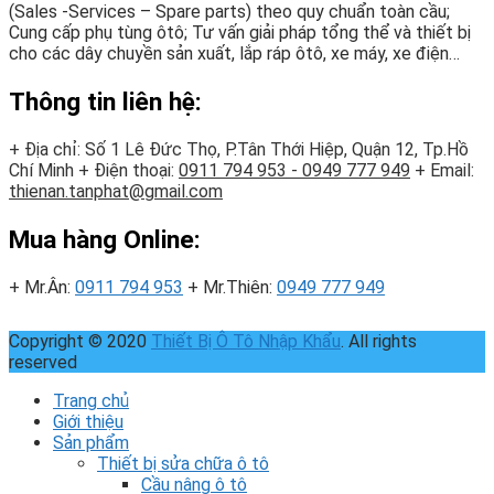
(Sales -Services – Spare parts) theo quy chuẩn toàn cầu;
Cung cấp phụ tùng ôtô; Tư vấn giải pháp tổng thể và thiết bị
cho các dây chuyền sản xuất, lắp ráp ôtô, xe máy, xe điện…
Thông tin liên hệ:
+ Địa chỉ: Số 1 Lê Đức Thọ, P.Tân Thới Hiệp, Quận 12, Tp.Hồ
Chí Minh
+ Điện thoại:
0911 794 953 - 0949 777 949
+ Email:
thienan.tanphat@gmail.com
Mua hàng Online:
+ Mr.Ân:
0911 794 953
+ Mr.Thiên:
0949 777 949
Copyright © 2020
Thiết Bị Ô Tô Nhập Khẩu
. All rights
reserved
Trang chủ
Giới thiệu
Sản phẩm
Thiết bị sửa chữa ô tô
Cầu nâng ô tô