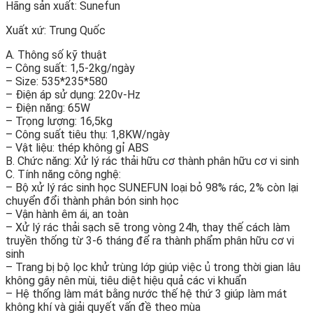
Hãng sản xuất: Sunefun
Xuất xứ: Trung Quốc
A. Thông số kỹ thuật
– Công suất: 1,5-2kg/ngày
– Size: 535*235*580
– Điện áp sử dụng: 220v-Hz
– Điện năng: 65W
– Trọng lượng: 16,5kg
– Công suất tiêu thụ: 1,8KW/ngày
– Vật liệu: thép không gỉ ABS
B. Chức năng: Xử lý rác thải hữu cơ thành phân hữu cơ vi sinh
C. Tính năng công nghệ:
– Bộ xử lý rác sinh học SUNEFUN loại bỏ 98% rác, 2% còn lại
chuyển đổi thành phân bón sinh học
– Vận hành êm ái, an toàn
– Xử lý rác thải sạch sẽ trong vòng 24h, thay thế cách làm
truyền thống từ 3-6 tháng để ra thành phẩm phân hữu cơ vi
sinh
– Trang bị bộ lọc khử trùng lớp giúp việc ủ trong thời gian lâu
không gây nên mùi, tiêu diệt hiệu quả các vi khuẩn
– Hệ thống làm mát bằng nước thế hệ thứ 3 giúp làm mát
không khí và giải quyết vấn đề theo mùa