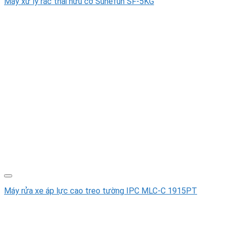
Máy xử lý rác thải hữu cơ Sunefun SF-5KG
Máy rửa xe áp lực cao treo tường IPC MLC-C 1915PT