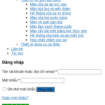
Máy rửa xe áp lực cao
Máy hút bụi và giặt thảm
Hệ thống rửa xe tự động
Máy rửa hơi nước nóng
Máy vệ sinh sàn nhà
Máy làm sạch thang cuốn
Máy tẩy bề mặt bằng hạt thủy tinh
Hệ thống rửa kính và pin mặt trời
Hóa chất chăm sóc xe
Thiết bị dụng cụ xe điện
Liên hệ
Tin tức
Đăng nhập
Tên tài khoản hoặc địa chỉ email
*
Mật khẩu
*
Ghi nhớ mật khẩu
Đăng nhập
Quên mật khẩu?