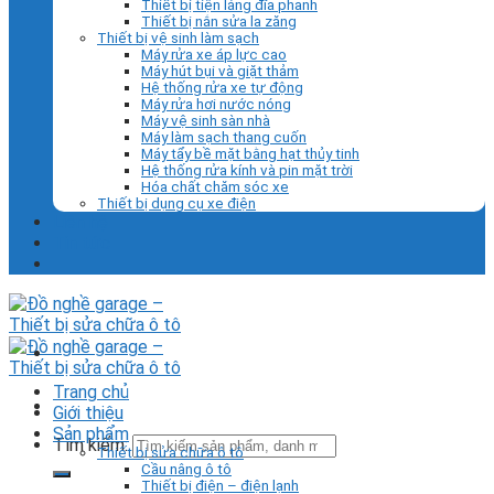
Thiết bị tiện láng đĩa phanh
Thiết bị nắn sửa la zăng
Thiết bị vệ sinh làm sạch
Máy rửa xe áp lực cao
Máy hút bụi và giặt thảm
Hệ thống rửa xe tự động
Máy rửa hơi nước nóng
Máy vệ sinh sàn nhà
Máy làm sạch thang cuốn
Máy tẩy bề mặt bằng hạt thủy tinh
Hệ thống rửa kính và pin mặt trời
Hóa chất chăm sóc xe
Thiết bị dụng cụ xe điện
Liên hệ
Tin tức
Trang chủ
Giới thiệu
Sản phẩm
Tìm kiếm:
Thiết bị sửa chữa ô tô
Cầu nâng ô tô
Thiết bị điện – điện lạnh