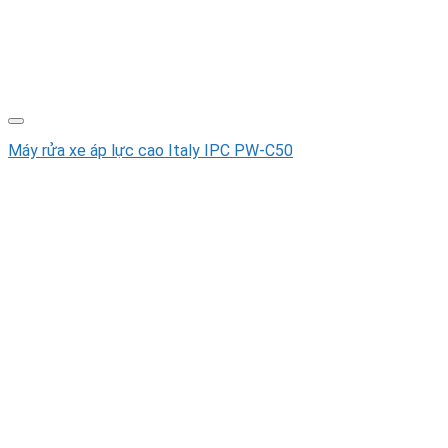
Máy rửa xe áp lực cao Italy IPC PW-C50