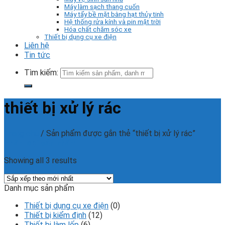
Máy làm sạch thang cuốn
Máy tẩy bề mặt bằng hạt thủy tinh
Hệ thống rửa kính và pin mặt trời
Hóa chất chăm sóc xe
Thiết bị dụng cụ xe điện
Liên hệ
Tin tức
Tìm kiếm:
thiết bị xử lý rác
Trang chủ
/
Sản phẩm được gắn thẻ “thiết bị xử lý rác”
Phân loại sản phẩm
Showing all 3 results
Danh mục sản phẩm
Thiết bị dụng cụ xe điện
(0)
Thiết bị kiểm định
(12)
Thiết bị làm lốp
(6)