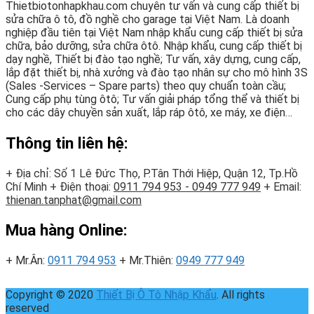
Thietbiotonhapkhau.com chuyên tư vấn và cung cấp thiết bị
sửa chữa ô tô, đồ nghề cho garage tại Việt Nam. Là doanh
nghiệp đầu tiên tại Việt Nam nhập khẩu cung cấp thiết bị sửa
chữa, bảo dưỡng, sửa chữa ôtô. Nhập khẩu, cung cấp thiết bị
dạy nghề, Thiết bị đào tạo nghề; Tư vấn, xây dựng, cung cấp,
lắp đặt thiết bị, nhà xưởng và đào tạo nhân sự cho mô hình 3S
(Sales -Services – Spare parts) theo quy chuẩn toàn cầu;
Cung cấp phụ tùng ôtô; Tư vấn giải pháp tổng thể và thiết bị
cho các dây chuyền sản xuất, lắp ráp ôtô, xe máy, xe điện…
Thông tin liên hệ:
+ Địa chỉ: Số 1 Lê Đức Thọ, P.Tân Thới Hiệp, Quận 12, Tp.Hồ
Chí Minh
+ Điện thoại:
0911 794 953 - 0949 777 949
+ Email:
thienan.tanphat@gmail.com
Mua hàng Online:
+ Mr.Ân:
0911 794 953
+ Mr.Thiên:
0949 777 949
Copyright © 2020
Thiết Bị Ô Tô Nhập Khẩu
. All rights
reserved