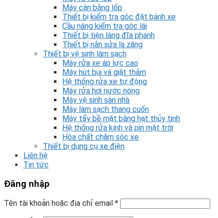
Máy cân bằng lốp
Thiết bị kiểm tra góc đặt bánh xe
Cầu nâng kiểm tra góc lái
Thiết bị tiện láng đĩa phanh
Thiết bị nắn sửa la zăng
Thiết bị vệ sinh làm sạch
Máy rửa xe áp lực cao
Máy hút bụi và giặt thảm
Hệ thống rửa xe tự động
Máy rửa hơi nước nóng
Máy vệ sinh sàn nhà
Máy làm sạch thang cuốn
Máy tẩy bề mặt bằng hạt thủy tinh
Hệ thống rửa kính và pin mặt trời
Hóa chất chăm sóc xe
Thiết bị dụng cụ xe điện
Liên hệ
Tin tức
Đăng nhập
Tên tài khoản hoặc địa chỉ email
*