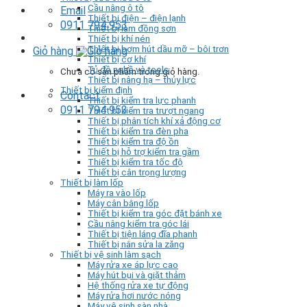
Cầu nâng ô tô
Email
Thiết bị điện – điện lạnh
0911 794 953
Thiết bị làm đồng sơn
Thiết bị khí nén
Thiết bị bơm hút dầu mỡ – bôi trơn
Giỏ hàng
Thiết bị cơ khí
Tủ đồ nghề và tools
Chưa có sản phẩm trong giỏ hàng.
Thiết bị nâng hạ – thủy lực
Thiết bị kiểm định
Contact
Thiết bị kiểm tra lực phanh
0911 794 953
Thiết bị kiểm tra trượt ngang
Thiết bị phân tích khí xả động cơ
Thiết bị kiểm tra đèn pha
Thiết bị kiểm tra độ ồn
Thiết bị hỗ trợ kiểm tra gầm
Thiết bị kiểm tra tốc độ
Thiết bị cân trọng lượng
Thiết bị làm lốp
Máy ra vào lốp
Máy cân bằng lốp
Thiết bị kiểm tra góc đặt bánh xe
Cầu nâng kiểm tra góc lái
Thiết bị tiện láng đĩa phanh
Thiết bị nắn sửa la zăng
Thiết bị vệ sinh làm sạch
Máy rửa xe áp lực cao
Máy hút bụi và giặt thảm
Hệ thống rửa xe tự động
Máy rửa hơi nước nóng
Máy vệ sinh sàn nhà