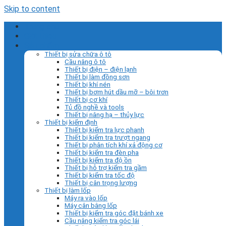
Skip to content
Trang chủ
Giới thiệu
Sản phẩm
Thiết bị sửa chữa ô tô
Cầu nâng ô tô
Thiết bị điện – điện lạnh
Thiết bị làm đồng sơn
Thiết bị khí nén
Thiết bị bơm hút dầu mỡ – bôi trơn
Thiết bị cơ khí
Tủ đồ nghề và tools
Thiết bị nâng hạ – thủy lực
Thiết bị kiểm định
Thiết bị kiểm tra lực phanh
Thiết bị kiểm tra trượt ngang
Thiết bị phân tích khí xả động cơ
Thiết bị kiểm tra đèn pha
Thiết bị kiểm tra độ ồn
Thiết bị hỗ trợ kiểm tra gầm
Thiết bị kiểm tra tốc độ
Thiết bị cân trọng lượng
Thiết bị làm lốp
Máy ra vào lốp
Máy cân bằng lốp
Thiết bị kiểm tra góc đặt bánh xe
Cầu nâng kiểm tra góc lái