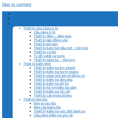
Skip to content
Trang chủ
Giới thiệu
Sản phẩm
Thiết bị sửa chữa ô tô
Cầu nâng ô tô
Thiết bị điện – điện lạnh
Thiết bị làm đồng sơn
Thiết bị khí nén
Thiết bị bơm hút dầu mỡ – bôi trơn
Thiết bị cơ khí
Tủ đồ nghề và tools
Thiết bị nâng hạ – thủy lực
Thiết bị kiểm định
Thiết bị kiểm tra lực phanh
Thiết bị kiểm tra trượt ngang
Thiết bị phân tích khí xả động cơ
Thiết bị kiểm tra đèn pha
Thiết bị kiểm tra độ ồn
Thiết bị hỗ trợ kiểm tra gầm
Thiết bị kiểm tra tốc độ
Thiết bị cân trọng lượng
Thiết bị làm lốp
Máy ra vào lốp
Máy cân bằng lốp
Thiết bị kiểm tra góc đặt bánh xe
Cầu nâng kiểm tra góc lái