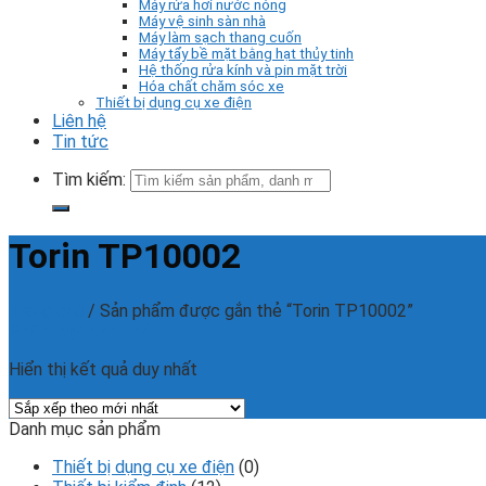
Máy rửa hơi nước nóng
Máy vệ sinh sàn nhà
Máy làm sạch thang cuốn
Máy tẩy bề mặt bằng hạt thủy tinh
Hệ thống rửa kính và pin mặt trời
Hóa chất chăm sóc xe
Thiết bị dụng cụ xe điện
Liên hệ
Tin tức
Tìm kiếm:
Torin TP10002
Trang chủ
/
Sản phẩm được gắn thẻ “Torin TP10002”
Phân loại sản phẩm
Hiển thị kết quả duy nhất
Danh mục sản phẩm
Thiết bị dụng cụ xe điện
(0)