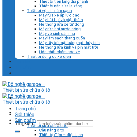
Thiết bị tiện láng đĩa phanh
Thiết bị nắn sửa la zăng
Thiết bị vệ sinh làm sạch
Máy rửa xe áp lực cao
Máy hút bụi và giặt thảm
Hệ thống rửa xe tự động
Máy rửa hơi nước nóng
Máy vệ sinh sàn nhà
Máy làm sạch thang cuốn
Máy tẩy bề mặt bằng hạt thủy tinh
Hệ thống rửa kính và pin mặt trời
Hóa chất chăm sóc xe
Thiết bị dụng cụ xe điện
Liên hệ
Tin tức
Trang chủ
Giới thiệu
Sản phẩm
Tìm kiếm:
Thiết bị sửa chữa ô tô
Cầu nâng ô tô
Thiết bị điện – điện lạnh