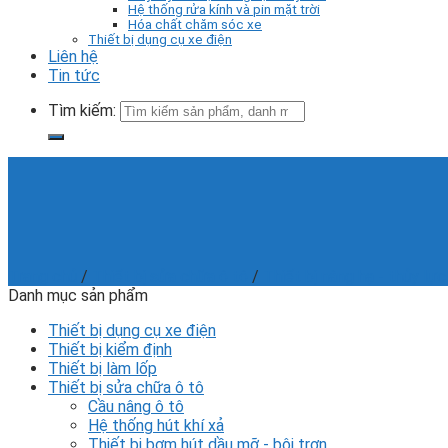
Hệ thống rửa kính và pin mặt trời
Hóa chất chăm sóc xe
Thiết bị dụng cụ xe điện
Liên hệ
Tin tức
Tìm kiếm:
Trang chủ
/
Thiết bị sửa chữa ô tô
/
Thiết bị nâng hạ - thủy lực
Danh mục sản phẩm
Thiết bị dụng cụ xe điện
Thiết bị kiểm định
Thiết bị làm lốp
Thiết bị sửa chữa ô tô
Cầu nâng ô tô
Hệ thống hút khí xả
Thiết bị bơm hút dầu mỡ - bôi trơn